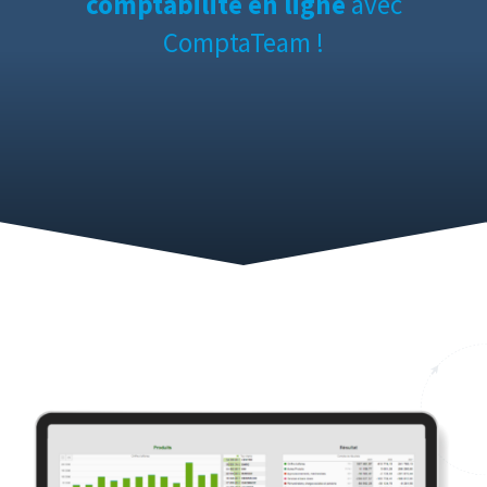
comptabilité en ligne
avec
ComptaTeam !