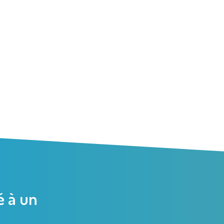
é à un