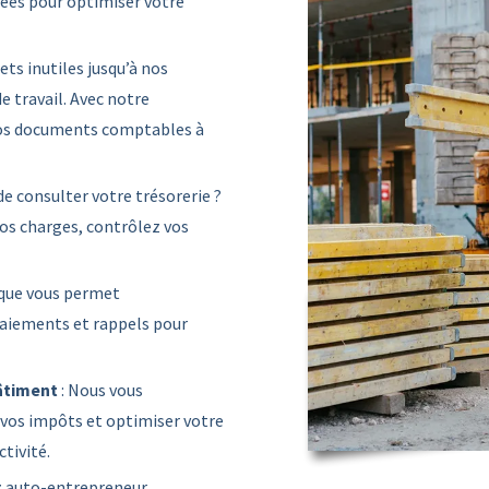
ées pour optimiser votre
jets inutiles jusqu’à nos
e travail. Avec notre
vos documents comptables à
de consulter votre trésorerie ?
vos charges, contrôlez vos
que vous permet
 paiements et rappels pour
âtiment
: Nous vous
e vos impôts et optimiser votre
ctivité.
z auto-entrepreneur,