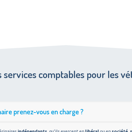
 services comptables pour les vé
naire prenez-vous en charge ?
érinaires
indépendants
, qu’ils exercent en
libéral
ou en
société
,