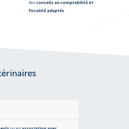
des
conseils en comptabilité et
fiscalité adaptés
.
térinaires
seuls
ou en
association avec