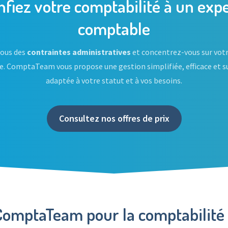
nfiez votre comptabilité à un expe
comptable
vous des
contraintes administratives
et concentrez-vous sur votr
re. ComptaTeam vous propose une gestion simplifiée, efficace et s
adaptée à votre statut et à vos besoins.
Consultez nos offres de prix
ComptaTeam pour la comptabilité 