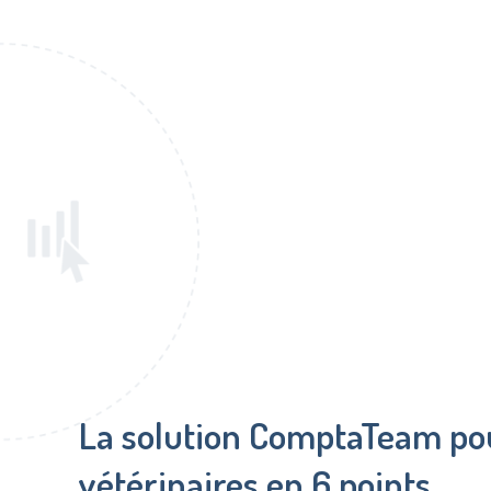
La solution ComptaTeam pou
vétérinaires en 6 points