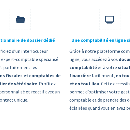
tionnaire de dossier dédié
Une comptabilité en ligne s
ficiez d’un interlocuteur
Grâce à notre plateforme com
n expert-comptable spécialisé
ligne, vous accédez à vos
docu
ît parfaitement les
comptabilité
et à votre
situa
ns fiscales et comptables de
financière
facilement,
en tou
ier de vétérinaire
. Profitez
et en tout lieu
. Cette accessib
 personnalisé et réactif avec un
permet d’optimiser votre gest
contact unique.
comptable et de prendre des d
éclairées quand vous en avez b