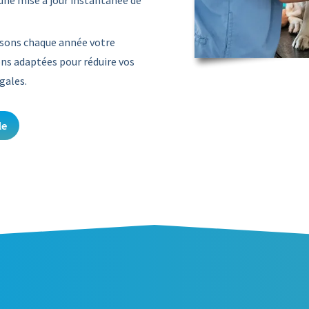
une mise à jour instantanée de
ysons chaque année votre
ons adaptées pour réduire vos
gales.
le