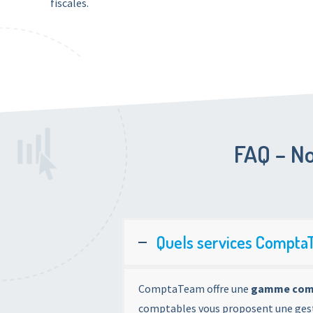
fiscales.
FAQ – No
Quels services ComptaTe
ComptaTeam offre une
gamme compl
comptables vous proposent une gesti