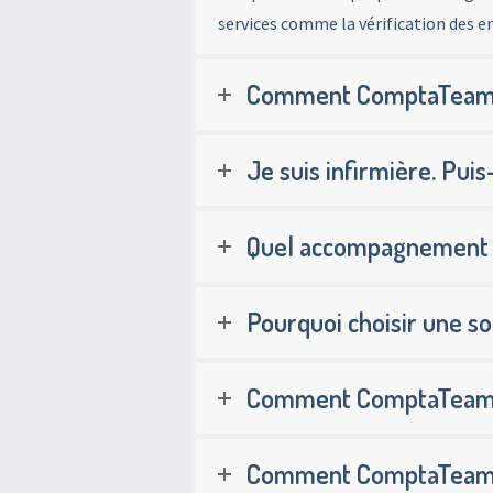
services comme la vérification des en
Comment ComptaTeam fac
Je suis infirmière. Puis
Quel accompagnement c
Pourquoi choisir une sol
Comment ComptaTeam m’a
Comment ComptaTeam gèr