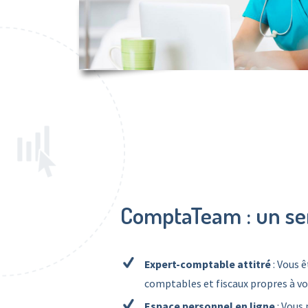
ComptaTeam : un ser
Expert-comptable attitré
: Vous 
comptables et fiscaux propres à vot
Espace personnel en ligne
: Vous