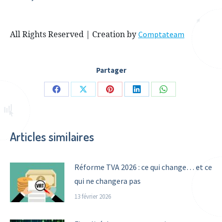
All Rights Reserved | Creation by
Comptateam
Partager
Share
Share
Share
Share
Share
on
on
on
on
on
Facebook
X
Pinterest
LinkedIn
WhatsApp
Articles similaires
Réforme TVA 2026 : ce qui change… et ce
qui ne changera pas
13 février 2026