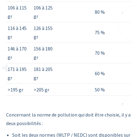
106 à 115
106 à 125
80 %
gr
gr
116 à 145
126 à 155
75 %
gr
gr
146 à 170
156 à 180
70 %
gr
gr
171 à 195
181 à 205
60 %
gr
gr
>195 gr
>205 gr
50 %
Concernant la norme de pollution qui doit être choisie, il y a
deux possibilités :
Soit les deux normes (WLTP / NEDC) sont disponibles sur