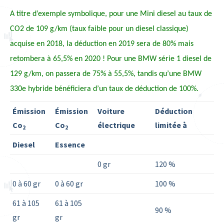
A titre d’exemple symbolique, pour une Mini diesel au taux de
CO2 de 109 g/km (taux faible pour un diesel classique)
acquise en 2018, la déduction en 2019 sera de 80% mais
retombera à 65,5% en 2020 ! Pour une BMW série 1 diesel de
129 g/km, on passera de 75% à 55,5%, tandis qu’une BMW
330e hybride bénéficiera d’un taux de déduction de 100%.
Émission
Émission
Voiture
Déduction
Co
Co
électrique
limitée à
2
2
Diesel
Essence
0 gr
120 %
0 à 60 gr
0 à 60 gr
100 %
61 à 105
61 à 105
90 %
gr
gr