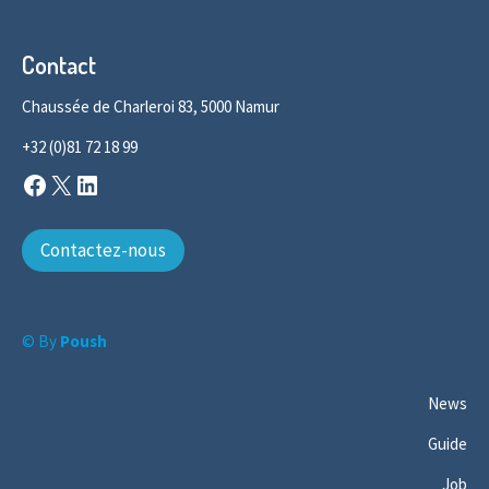
Contact
Chaussée de Charleroi 83, 5000 Namur
+32 (0)81 72 18 99
Facebook
X
LinkedIn
Contactez-nous
© By
Poush
News
Guide
Job