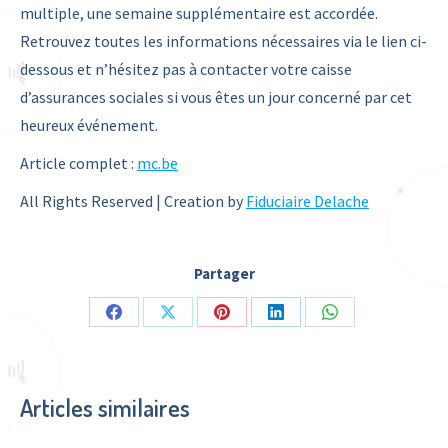
multiple, une semaine supplémentaire est accordée.
Retrouvez toutes les informations nécessaires via le lien ci-
dessous et n’hésitez pas à contacter votre caisse
d’assurances sociales si vous êtes un jour concerné par cet
heureux événement.
Article complet :
mc.be
All Rights Reserved | Creation by
Fiduciaire Delache
Partager
Share
Share
Share
Share
Share
on
on
on
on
on
Facebook
X
Pinterest
LinkedIn
WhatsApp
Articles similaires