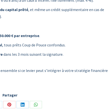
 6 ou 8 ans) à un taux d’intérêt fixé librement (max. 4 %).
du capital prêté
, et même un crédit supplémentaire en cas de
).
50.000 € par entreprise
.
al
, tous prêts Coup de Pouce confondus.
re
dans les 3 mois suivant la signature.
 ensemble si ce levier peut s’intégrer à votre stratégie financière
Partager
are
Share
Share
Share