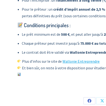
Pour l’entreprise : un
financement à long terme
(4,
Pour le prêteur : un
crédit d’impôt annuel de 2,5 % 
pertes définitives du prêt (sous certaines conditions
Conditions principales :
Le prêt minimum est de
500 €
, et peut aller jusqu’à
2
Chaque prêteur peut investir jusqu’à
75.000 € au tot
Le contrat doit être validé via
Wallonie Entreprend
Plus d’infos sur le site de
Wallonie Entreprendre
Et bien sûr, on reste à votre disposition pour étudier
Share
Sh