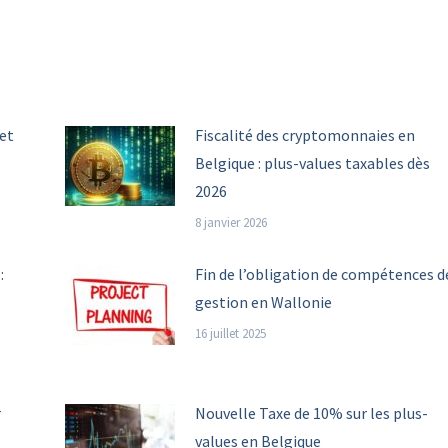
n
on
on
on
Pinterest
LinkedIn
WhatsApp
et
Fiscalité des cryptomonnaies en
Belgique : plus-values taxables dès
2026
8 janvier 2026
:
Fin de l’obligation de compétences d
gestion en Wallonie
16 juillet 2025
r
Nouvelle Taxe de 10% sur les plus-
values en Belgique