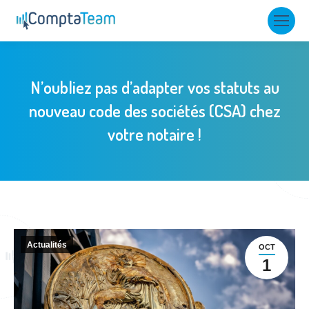
N’oubliez pas d’adapter vos statuts au
nouveau code des sociétés (CSA) chez
votre notaire !
Actualités
OCT
1