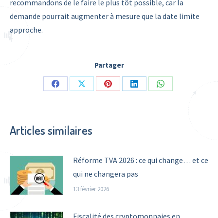
recommandons de le faire le plus tôt possible, car la
demande pourrait augmenter à mesure que la date limite
approche.
Partager
Share
Share
Share
Share
Share
on
on
on
on
on
Facebook
X
Pinterest
LinkedIn
WhatsApp
Articles similaires
Réforme TVA 2026 : ce qui change… et ce
qui ne changera pas
13 février 2026
Fiscalité des cryptomonnaies en