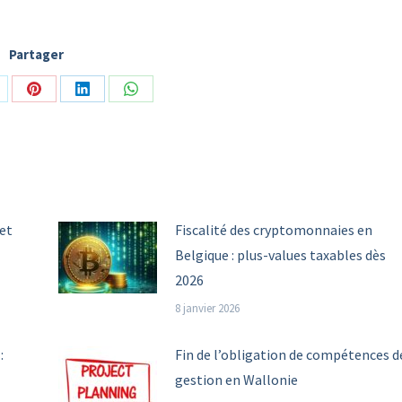
Partager
are
Share
Share
Share
n
on
on
on
Pinterest
LinkedIn
WhatsApp
et
Fiscalité des cryptomonnaies en
Belgique : plus-values taxables dès
2026
8 janvier 2026
:
Fin de l’obligation de compétences d
gestion en Wallonie