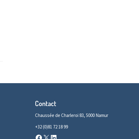
Contact
Chaussée de Charleroi 83, 5000 Namur
+32 (0)81 72 18 99
Facebook
X
LinkedIn