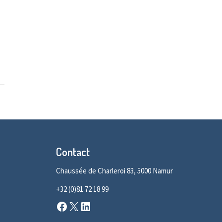
Contact
Chaussée de Charleroi 83, 5000 Namur
+32 (0)81 72 18 99
Facebook
X
LinkedIn