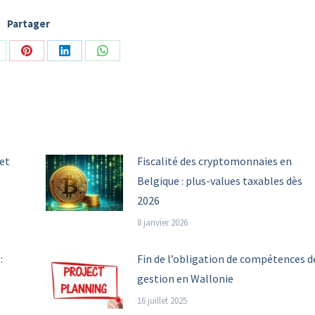
Partager
are
Share
Share
Share
n
on
on
on
Pinterest
LinkedIn
WhatsApp
et
Fiscalité des cryptomonnaies en
Belgique : plus-values taxables dès
2026
8 janvier 2026
:
Fin de l’obligation de compétences d
gestion en Wallonie
16 juillet 2025