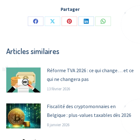
Partager
Share
Share
Share
Share
Share
on
on
on
on
on
Facebook
X
Pinterest
LinkedIn
WhatsApp
Articles similaires
Réforme TVA 2026 : ce qui change… et ce
qui ne changera pas
13 février 2026
Fiscalité des cryptomonnaies en
Belgique : plus-values taxables dès 2026
8 janvier 2026