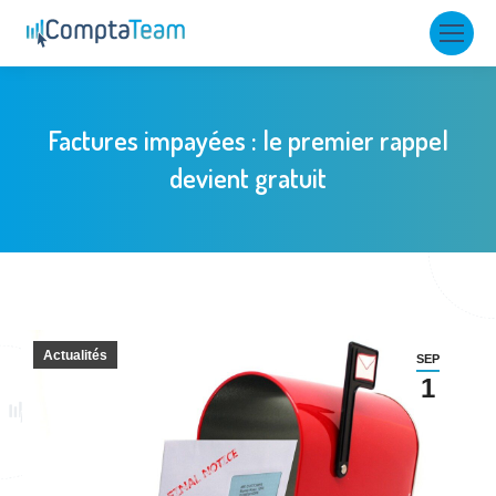
Factures impayées : le premier rappel
devient gratuit
Actualités
SEP
1