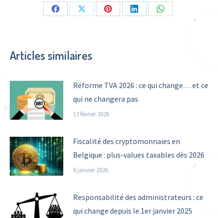
Share
Share
Share
Share
Share
on
on
on
on
on
Facebook
X
Pinterest
LinkedIn
WhatsApp
Articles similaires
Réforme TVA 2026 : ce qui change… et ce
qui ne changera pas
13 février 2026
Fiscalité des cryptomonnaies en
Belgique : plus-values taxables dès 2026
8 janvier 2026
Responsabilité des administrateurs : ce
qui change depuis le 1er janvier 2025