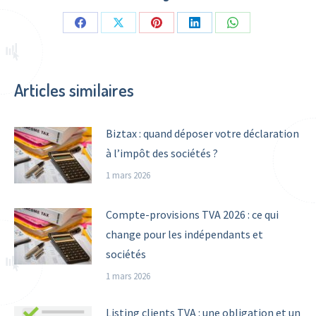
Share
Share
Share
Share
Share
on
on
on
on
on
Facebook
X
Pinterest
LinkedIn
WhatsApp
Articles similaires
Biztax : quand déposer votre déclaration
à l’impôt des sociétés ?
1 mars 2026
Compte-provisions TVA 2026 : ce qui
change pour les indépendants et
sociétés
1 mars 2026
Listing clients TVA : une obligation et un