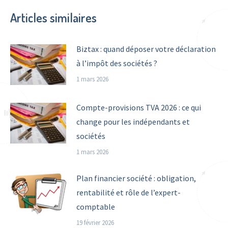
Facebook
X
Pinterest
LinkedIn
WhatsApp
Articles similaires
Biztax : quand déposer votre déclaration
à l’impôt des sociétés ?
1 mars 2026
Compte-provisions TVA 2026 : ce qui
change pour les indépendants et
sociétés
1 mars 2026
Plan financier société : obligation,
rentabilité et rôle de l’expert-
comptable
19 février 2026