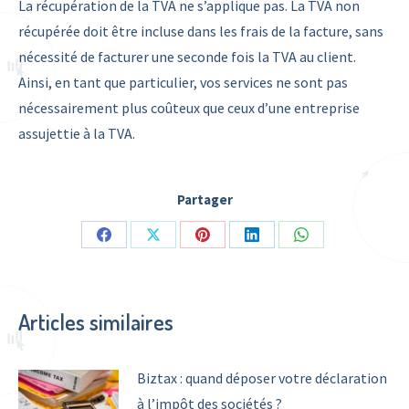
La récupération de la TVA ne s’applique pas. La TVA non
récupérée doit être incluse dans les frais de la facture, sans
nécessité de facturer une seconde fois la TVA au client.
Ainsi, en tant que particulier, vos services ne sont pas
nécessairement plus coûteux que ceux d’une entreprise
assujettie à la TVA.
Partager
Share
Share
Share
Share
Share
on
on
on
on
on
Facebook
X
Pinterest
LinkedIn
WhatsApp
Articles similaires
Biztax : quand déposer votre déclaration
à l’impôt des sociétés ?