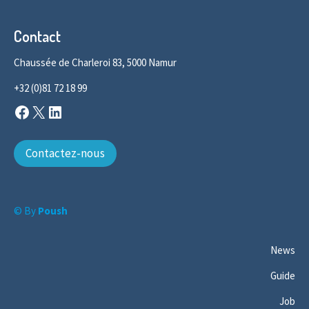
Contact
Chaussée de Charleroi 83, 5000 Namur
+32 (0)81 72 18 99
Facebook
X
LinkedIn
Contactez-nous
© By
Poush
News
Guide
Job