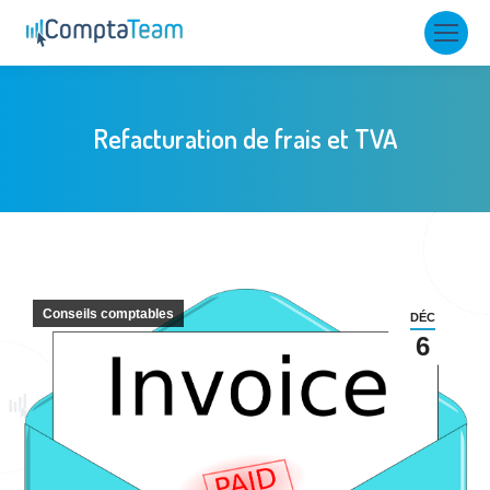
Refacturation de frais et TVA
Conseils comptables
DÉC
6